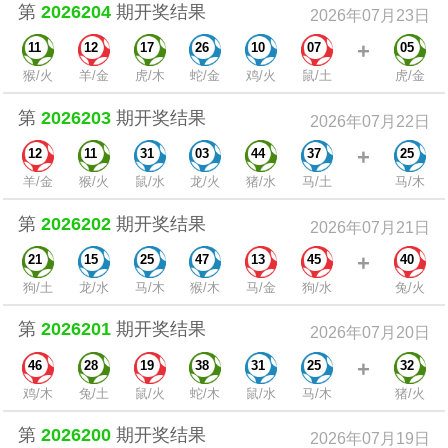
第
2026204
期开奖结果
2026年07月23日
+
11
12
17
26
10
07
05
猴/火
羊/金
虎/木
蛇/金
鸡/火
鼠/土
虎/金
第
2026203
期开奖结果
2026年07月22日
+
12
11
31
03
44
37
25
羊/金
猴/火
鼠/水
龙/火
猪/水
马/土
马/木
第
2026202
期开奖结果
2026年07月21日
+
21
15
25
47
13
45
40
狗/土
龙/水
马/木
猴/木
马/金
狗/水
兔/火
第
2026201
期开奖结果
2026年07月20日
+
46
28
19
38
31
25
32
鸡/木
兔/土
鼠/火
蛇/木
鼠/水
马/木
猪/火
第
2026200
期开奖结果
2026年07月19日