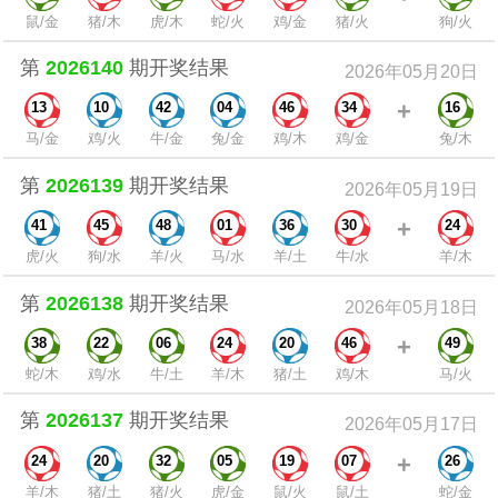
鼠/金
猪/木
虎/木
蛇/火
鸡/金
猪/火
狗/火
第
2026140
期开奖结果
2026年05月20日
+
13
10
42
04
46
34
16
马/金
鸡/火
牛/金
兔/金
鸡/木
鸡/金
兔/木
第
2026139
期开奖结果
2026年05月19日
+
41
45
48
01
36
30
24
虎/火
狗/水
羊/火
马/水
羊/土
牛/水
羊/木
第
2026138
期开奖结果
2026年05月18日
+
38
22
06
24
20
46
49
蛇/木
鸡/水
牛/土
羊/木
猪/土
鸡/木
马/火
第
2026137
期开奖结果
2026年05月17日
+
24
20
32
05
19
07
26
羊/木
猪/土
猪/火
虎/金
鼠/火
鼠/土
蛇/金