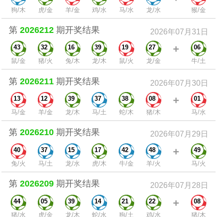
狗/木
虎/金
羊/金
鸡/水
马/水
龙/水
猴/金
第
2026212
期开奖结果
2026年07月31日
+
43
32
16
39
19
27
06
鼠/金
猪/火
兔/木
龙/木
鼠/火
龙/金
牛/土
第
2026211
期开奖结果
2026年07月30日
+
13
12
39
37
38
08
01
马/金
羊/金
龙/木
马/土
蛇/木
猪/木
马/水
第
2026210
期开奖结果
2026年07月29日
+
40
37
15
17
42
48
49
兔/火
马/土
龙/水
虎/木
牛/金
羊/火
马/火
第
2026209
期开奖结果
2026年07月28日
+
44
05
39
14
21
22
08
猪/水
虎/金
龙/木
蛇/水
狗/土
鸡/水
猪/木