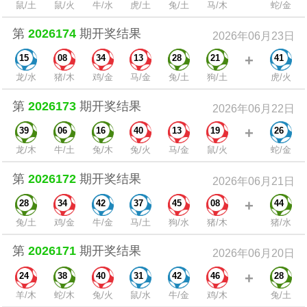
鼠/土
鼠/火
牛/水
虎/土
兔/土
马/木
蛇/金
第
2026174
期开奖结果
2026年06月23日
+
15
08
34
13
28
21
41
龙/水
猪/木
鸡/金
马/金
兔/土
狗/土
虎/火
第
2026173
期开奖结果
2026年06月22日
+
39
06
16
40
13
19
26
龙/木
牛/土
兔/木
兔/火
马/金
鼠/火
蛇/金
第
2026172
期开奖结果
2026年06月21日
+
28
34
42
37
45
08
44
兔/土
鸡/金
牛/金
马/土
狗/水
猪/木
猪/水
第
2026171
期开奖结果
2026年06月20日
+
24
38
40
31
42
46
28
羊/木
蛇/木
兔/火
鼠/水
牛/金
鸡/木
兔/土