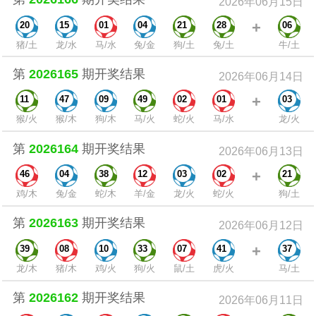
2026年06月15日
+
20
15
01
04
21
28
06
猪/土
龙/水
马/水
兔/金
狗/土
兔/土
牛/土
第
2026165
期开奖结果
2026年06月14日
+
11
47
09
49
02
01
03
猴/火
猴/木
狗/木
马/火
蛇/火
马/水
龙/火
第
2026164
期开奖结果
2026年06月13日
+
46
04
38
12
03
02
21
鸡/木
兔/金
蛇/木
羊/金
龙/火
蛇/火
狗/土
第
2026163
期开奖结果
2026年06月12日
+
39
08
10
33
07
41
37
龙/木
猪/木
鸡/火
狗/火
鼠/土
虎/火
马/土
第
2026162
期开奖结果
2026年06月11日