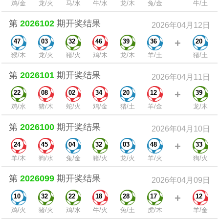
鸡/金
龙/火
马/水
牛/水
龙/木
兔/金
牛/土
第
2026102
期开奖结果
2026年04月12日
+
47
03
32
46
39
36
20
猴/木
龙/火
猪/火
鸡/木
龙/木
羊/土
猪/土
第
2026101
期开奖结果
2026年04月11日
+
22
08
02
34
20
12
39
鸡/水
猪/木
蛇/火
鸡/金
猪/土
羊/金
龙/木
第
2026100
期开奖结果
2026年04月10日
+
24
45
04
32
03
48
33
羊/木
狗/水
兔/金
猪/火
龙/火
羊/火
狗/火
第
2026099
期开奖结果
2026年04月09日
+
10
32
22
18
28
17
12
鸡/火
猪/火
鸡/水
牛/火
兔/土
虎/木
羊/金