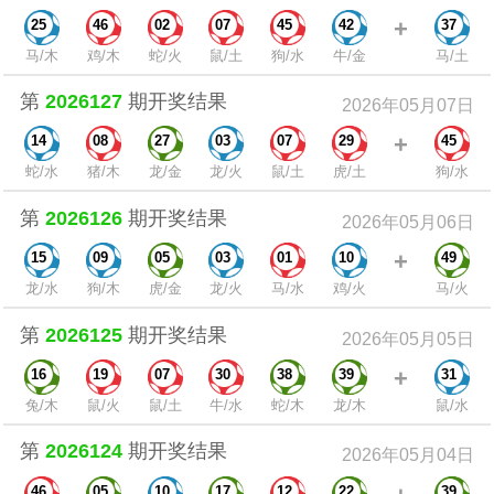
+
25
46
02
07
45
42
37
马/木
鸡/木
蛇/火
鼠/土
狗/水
牛/金
马/土
第
2026127
期开奖结果
2026年05月07日
+
14
08
27
03
07
29
45
蛇/水
猪/木
龙/金
龙/火
鼠/土
虎/土
狗/水
第
2026126
期开奖结果
2026年05月06日
+
15
09
05
03
01
10
49
龙/水
狗/木
虎/金
龙/火
马/水
鸡/火
马/火
第
2026125
期开奖结果
2026年05月05日
+
16
19
07
30
38
39
31
兔/木
鼠/火
鼠/土
牛/水
蛇/木
龙/木
鼠/水
第
2026124
期开奖结果
2026年05月04日
46
05
10
17
12
22
39