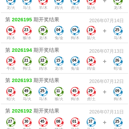
+
龙/火
马/土
羊/木
鸡/火
虎/火
鼠/火
龙/木
第
2026195
期开奖结果
2026年07月14日
+
46
23
39
04
09
19
25
鸡/木
猴/水
龙/木
兔/金
狗/木
鼠/火
马/木
第
2026194
期开奖结果
2026年07月13日
+
30
21
22
15
04
34
26
牛/水
狗/土
鸡/水
龙/水
兔/金
鸡/金
蛇/金
第
2026193
期开奖结果
2026年07月12日
+
02
49
25
11
45
29
09
蛇/火
马/火
马/木
猴/火
狗/水
虎/土
狗/木
第
2026192
期开奖结果
2026年07月11日
+
27
30
45
08
01
37
25