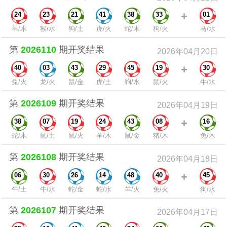
+
24
23
21
41
38
33
01
羊/木
猴/水
狗/土
虎/火
蛇/木
狗/火
马/水
第
2026110
期开奖结果
2026年04月20日
+
40
03
43
29
45
19
30
兔/火
龙/火
鼠/金
虎/土
狗/水
鼠/火
牛/水
第
2026109
期开奖结果
2026年04月19日
+
38
07
19
24
43
08
16
蛇/木
鼠/土
鼠/火
羊/木
鼠/金
猪/木
兔/木
第
2026108
期开奖结果
2026年04月18日
+
06
30
26
14
48
40
45
牛/土
牛/水
蛇/金
蛇/水
羊/火
兔/火
狗/水
第
2026107
期开奖结果
2026年04月17日