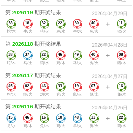
牛/火
羊/木
鼠/土
猴/水
羊/火
猪/土
牛/土
第
2026119
期开奖结果
2026年04月29日
+
38
18
32
22
30
40
11
蛇/木
牛/火
猪/火
鸡/水
牛/水
兔/火
猴/火
第
2026118
期开奖结果
2026年04月28日
+
38
37
22
46
49
40
08
蛇/木
马/土
鸡/水
鸡/木
马/火
兔/火
猪/木
第
2026117
期开奖结果
2026年04月27日
+
45
02
46
33
19
07
16
狗/水
蛇/火
鸡/木
狗/火
鼠/火
鼠/土
兔/木
第
2026116
期开奖结果
2026年04月26日
+
15
46
16
10
48
33
22
龙/水
鸡/木
兔/木
鸡/火
羊/火
狗/火
鸡/水