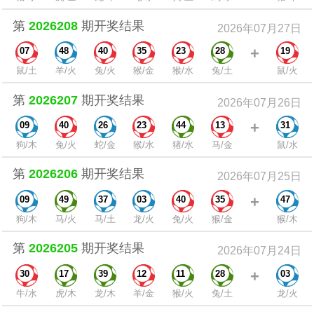
第
2026208
期开奖结果
2026年07月27日
+
07
48
40
35
23
28
19
鼠/土
羊/火
兔/火
猴/金
猴/水
兔/土
鼠/火
第
2026207
期开奖结果
2026年07月26日
+
09
40
26
23
44
13
31
狗/木
兔/火
蛇/金
猴/水
猪/水
马/金
鼠/水
第
2026206
期开奖结果
2026年07月25日
+
09
49
37
03
40
35
47
狗/木
马/火
马/土
龙/火
兔/火
猴/金
猴/木
第
2026205
期开奖结果
2026年07月24日
+
30
17
39
12
11
28
03
牛/水
虎/木
龙/木
羊/金
猴/火
兔/土
龙/火