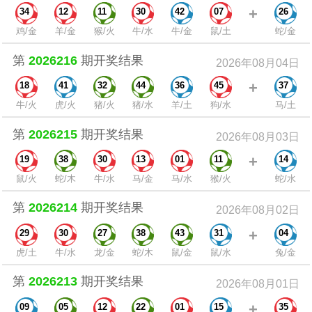
+
34
12
11
30
42
07
26
鸡/金
羊/金
猴/火
牛/水
牛/金
鼠/土
蛇/金
第
2026216
期开奖结果
2026年08月04日
+
18
41
32
44
36
45
37
牛/火
虎/火
猪/火
猪/水
羊/土
狗/水
马/土
第
2026215
期开奖结果
2026年08月03日
+
19
38
30
13
01
11
14
鼠/火
蛇/木
牛/水
马/金
马/水
猴/火
蛇/水
第
2026214
期开奖结果
2026年08月02日
+
29
30
27
38
43
31
04
虎/土
牛/水
龙/金
蛇/木
鼠/金
鼠/水
兔/金
第
2026213
期开奖结果
2026年08月01日
+
09
05
12
22
01
15
35