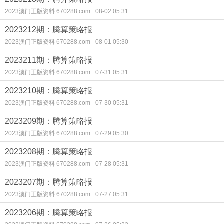
2023澳门正版资料 670288.com
08-02 05:31
2023212期：腾算策略报
2023澳门正版资料 670288.com
08-01 05:30
2023211期：腾算策略报
2023澳门正版资料 670288.com
07-31 05:31
2023210期：腾算策略报
2023澳门正版资料 670288.com
07-30 05:31
2023209期：腾算策略报
2023澳门正版资料 670288.com
07-29 05:30
2023208期：腾算策略报
2023澳门正版资料 670288.com
07-28 05:31
2023207期：腾算策略报
2023澳门正版资料 670288.com
07-27 05:31
2023206期：腾算策略报