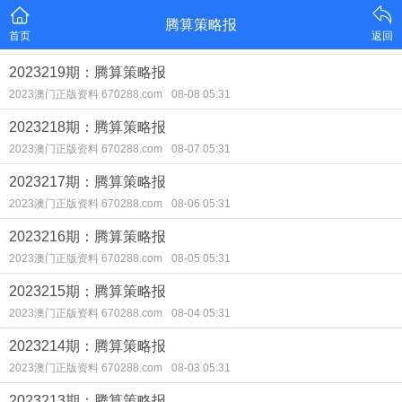
腾算策略报
首页
返回
2023219期：腾算策略报
2023澳门正版资料 670288.com
08-08 05:31
2023218期：腾算策略报
2023澳门正版资料 670288.com
08-07 05:31
2023217期：腾算策略报
2023澳门正版资料 670288.com
08-06 05:31
2023216期：腾算策略报
2023澳门正版资料 670288.com
08-05 05:31
2023215期：腾算策略报
2023澳门正版资料 670288.com
08-04 05:31
2023214期：腾算策略报
2023澳门正版资料 670288.com
08-03 05:31
2023213期：腾算策略报