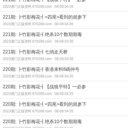
2023澳门正版资料 670288.com
08-09 04:35
221期: ┣竹影梅花┫<四尾>看到的就参下
2023澳门正版资料 670288.com
08-09 04:35
221期: ┣竹影梅花┫绝杀10个数期期毒
2023澳门正版资料 670288.com
08-09 04:35
221期: ┣竹影梅花┫七俏走天桥
2023澳门正版资料 670288.com
08-09 04:35
220期: ┣竹影梅花┫香港来料8碼仲号
2023澳门正版资料 670288.com
08-08 04:35
220期: ┣竹影梅花┫【战狼平特】━必参
2023澳门正版资料 670288.com
08-08 04:35
220期: ┣竹影梅花┫<四尾>看到的就参下
2023澳门正版资料 670288.com
08-08 04:35
220期: ┣竹影梅花┫绝杀10个数期期毒