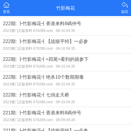
竹影梅花
首页
返回
222期: ┣竹影梅花┫香港来料8碼仲号
2023澳门正版资料 670288.com
08-10 04:35
222期: ┣竹影梅花┫【战狼平特】━必参
2023澳门正版资料 670288.com
08-10 04:35
222期: ┣竹影梅花┫<四尾>看到的就参下
2023澳门正版资料 670288.com
08-10 04:35
222期: ┣竹影梅花┫绝杀10个数期期毒
2023澳门正版资料 670288.com
08-10 04:35
222期: ┣竹影梅花┫七俏走天桥
2023澳门正版资料 670288.com
08-10 04:35
221期: ┣竹影梅花┫香港来料8碼仲号
2023澳门正版资料 670288.com
08-09 04:35
221期: ┣竹影梅花┫【战狼平特】━必参