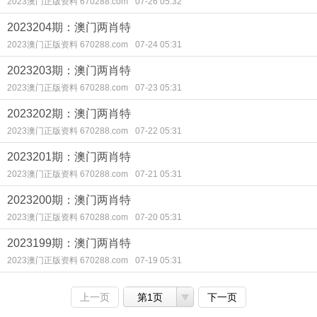
2023澳门正版资料 670288.com
07-26 05:32
2023204期：澳门两肖特
2023澳门正版资料 670288.com
07-24 05:31
2023203期：澳门两肖特
2023澳门正版资料 670288.com
07-23 05:31
2023202期：澳门两肖特
2023澳门正版资料 670288.com
07-22 05:31
2023201期：澳门两肖特
2023澳门正版资料 670288.com
07-21 05:31
2023200期：澳门两肖特
2023澳门正版资料 670288.com
07-20 05:31
2023199期：澳门两肖特
2023澳门正版资料 670288.com
07-19 05:31
上一页
第1页
下一页