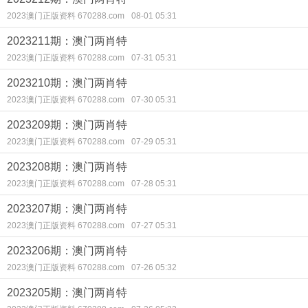
2023澳门正版资料 670288.com
08-01 05:31
2023211期：澳门两肖特
2023澳门正版资料 670288.com
07-31 05:31
2023210期：澳门两肖特
2023澳门正版资料 670288.com
07-30 05:31
2023209期：澳门两肖特
2023澳门正版资料 670288.com
07-29 05:31
2023208期：澳门两肖特
2023澳门正版资料 670288.com
07-28 05:31
2023207期：澳门两肖特
2023澳门正版资料 670288.com
07-27 05:31
2023206期：澳门两肖特
2023澳门正版资料 670288.com
07-26 05:32
2023205期：澳门两肖特