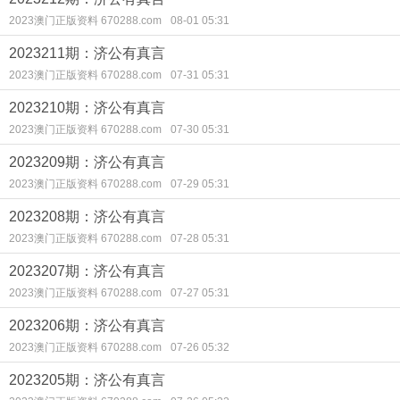
2023澳门正版资料 670288.com
08-01 05:31
2023211期：济公有真言
2023澳门正版资料 670288.com
07-31 05:31
2023210期：济公有真言
2023澳门正版资料 670288.com
07-30 05:31
2023209期：济公有真言
2023澳门正版资料 670288.com
07-29 05:31
2023208期：济公有真言
2023澳门正版资料 670288.com
07-28 05:31
2023207期：济公有真言
2023澳门正版资料 670288.com
07-27 05:31
2023206期：济公有真言
2023澳门正版资料 670288.com
07-26 05:32
2023205期：济公有真言