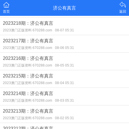
济公有真言
首页
返回
2023218期：济公有真言
2023澳门正版资料 670288.com
08-07 05:31
2023217期：济公有真言
2023澳门正版资料 670288.com
08-06 05:31
2023216期：济公有真言
2023澳门正版资料 670288.com
08-05 05:31
2023215期：济公有真言
2023澳门正版资料 670288.com
08-04 05:31
2023214期：济公有真言
2023澳门正版资料 670288.com
08-03 05:31
2023213期：济公有真言
2023澳门正版资料 670288.com
08-02 05:31
2023212期：济公有真言