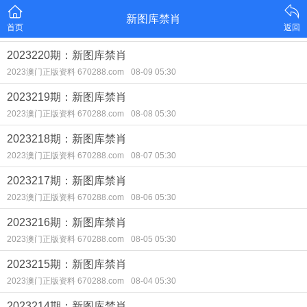
新图库禁肖
首页
返回
2023220期：新图库禁肖
2023澳门正版资料 670288.com
08-09 05:30
2023219期：新图库禁肖
2023澳门正版资料 670288.com
08-08 05:30
2023218期：新图库禁肖
2023澳门正版资料 670288.com
08-07 05:30
2023217期：新图库禁肖
2023澳门正版资料 670288.com
08-06 05:30
2023216期：新图库禁肖
2023澳门正版资料 670288.com
08-05 05:30
2023215期：新图库禁肖
2023澳门正版资料 670288.com
08-04 05:30
2023214期：新图库禁肖