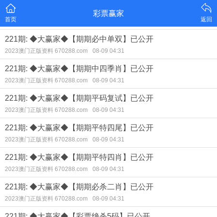
彩票赢家
首页
返回
221期: ◆大赢家◆【期期必中单双】已公开
2023澳门正版资料 670288.com
08-09 04:31
221期: ◆大赢家◆【期期中四季肖】已公开
2023澳门正版资料 670288.com
08-09 04:31
221期: ◆大赢家◆【期期平码复试】已公开
2023澳门正版资料 670288.com
08-09 04:31
221期: ◆大赢家◆【期期平特四尾】已公开
2023澳门正版资料 670288.com
08-09 04:31
221期: ◆大赢家◆【期期平特四肖】已公开
2023澳门正版资料 670288.com
08-09 04:31
221期: ◆大赢家◆【期期必杀二肖】已公开
2023澳门正版资料 670288.com
08-09 04:31
221期: ◆大赢家◆【彩票绝杀5码】已公开